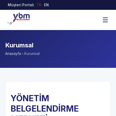
Müşteri Portalı
TR
EN
☰
Kurumsal
Anasayfa
›
Kurumsal
YÖNETİM
BELGELENDİRME