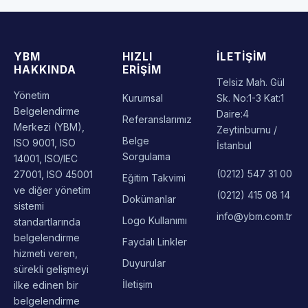
YBM
HIZLI
İLETIŞIM
HAKKINDA
ERIŞIM
Telsiz Mah. Gül
Yönetim
Kurumsal
Sk. No:1-3 Kat:1
Belgelendirme
Daire:4
Referanslarımız
Merkezi (YBM),
Zeytinburnu /
Belge
ISO 9001, ISO
İstanbul
Sorgulama
14001, ISO/IEC
(0212) 547 31 00
27001, ISO 45001
Eğitim Takvimi
ve diğer yönetim
(0212) 415 08 14
Dokümanlar
sistemi
info@ybm.com.tr
Logo Kullanımı
standartlarında
belgelendirme
Faydalı Linkler
hizmeti veren,
Duyurular
sürekli gelişmeyi
İletişim
ilke edinen bir
belgelendirme