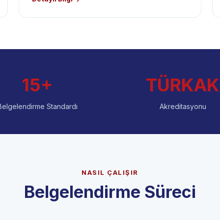
15+
TÜRKAK
Belgelendirme Standardı
Akreditasyonu
NASIL ÇALIŞIR
Belgelendirme Süreci