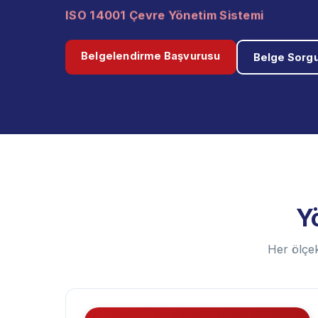
ISO 45001 İş Sağlığı ve Güvenliği Yönetim 
Belgelendirme Başvurusu
Belge Sorgu
Y
Her ölçek