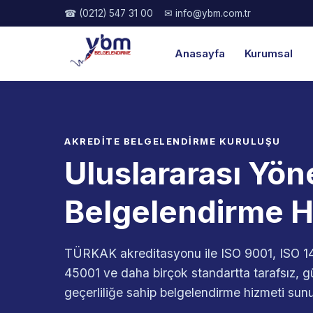
☎ (0212) 547 31 00
✉ info@ybm.com.tr
Anasayfa
Kurumsal
AKREDİTE BELGELENDİRME KURULUŞU
Uluslararası Yön
Belgelendirme H
TÜRKAK akreditasyonu ile ISO 9001, ISO 14
45001 ve daha birçok standartta tarafsız, gü
geçerliliğe sahip belgelendirme hizmeti sun