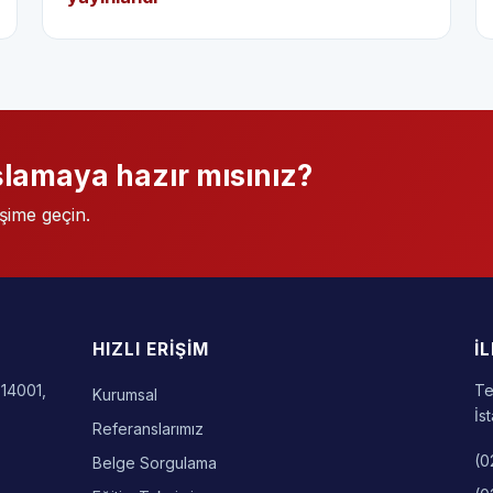
lamaya hazır mısınız?
işime geçin.
HIZLI ERIŞIM
İ
 14001,
Te
Kurumsal
İs
Referanslarımız
(0
Belge Sorgulama