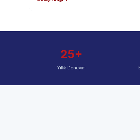
25+
Yıllık Deneyim