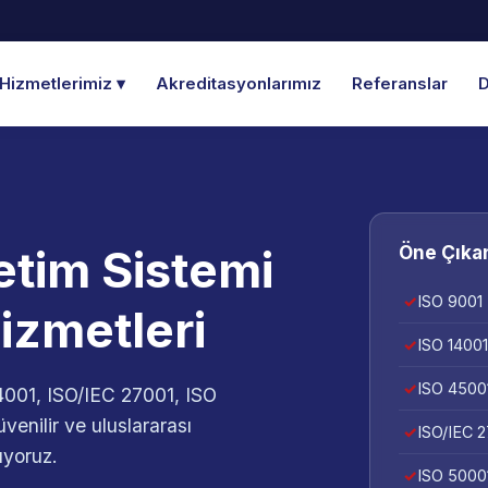
Hizmetlerimiz ▾
Akreditasyonlarımız
Referanslar
D
etim Sistemi
Öne Çıkan
ISO 9001 
izmetleri
ISO 14001
ISO 45001
001, ISO/IEC 27001, ISO
venilir ve uluslararası
ISO/IEC 2
uyoruz.
ISO 50001