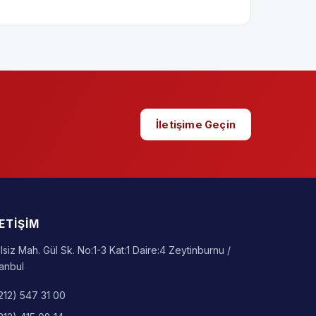
İletişime Geçin
LETIŞIM
lsiz Mah. Gül Sk. No:1-3 Kat:1 Daire:4 Zeytinburnu /
tanbul
212) 547 31 00