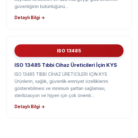
zincirindeki zayıf halkaları ortadan kaldırarak gıda
kaynaklı tehlikeleri en aza indirgeyip gıda zincirinin
güvenliğinin bütünlüğünü…
Detaylı Bilgi →
ISO 13485
ISO 13485 Tıbbi Cihaz Üreticileri İçin KYS
ISO 13485 TIBBİ CİHAZ ÜRETİCİLERİ İÇİN KYS
Ürünlerin, sağlık, güvenlik-emniyet özelliklerini
gösterebilmesi ve minimum şartları sağlaması,
sterilizasyon ve hijyen için çok önemli…
Detaylı Bilgi →