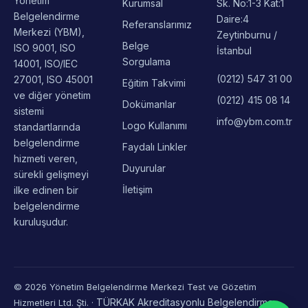
Telsiz Mah. Gül
Yönetim
Kurumsal
Sk. No:1-3 Kat:1
Belgelendirme
Daire:4
Referanslarımız
Merkezi (YBM),
Zeytinburnu /
Belge
ISO 9001, ISO
İstanbul
Sorgulama
14001, ISO/IEC
(0212) 547 31 00
27001, ISO 45001
Eğitim Takvimi
ve diğer yönetim
(0212) 415 08 14
Dokümanlar
sistemi
info@ybm.com.tr
Logo Kullanımı
standartlarında
belgelendirme
Faydalı Linkler
hizmeti veren,
Duyurular
sürekli gelişmeyi
İletişim
ilke edinen bir
belgelendirme
kuruluşudur.
© 2026 Yönetim Belgelendirme Merkezi Test ve Gözetim